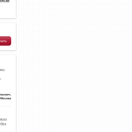
ки.
у
олаевич
,
Москва
наши
без