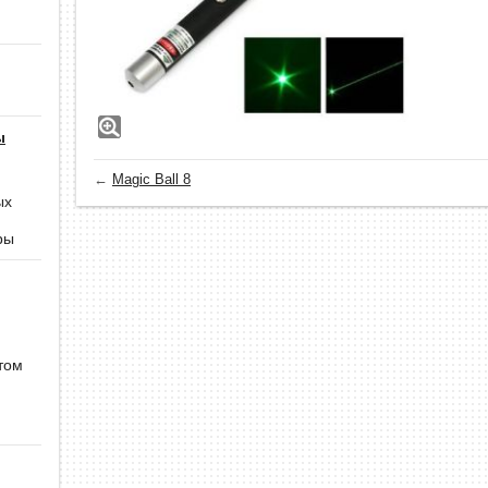
ы
←
Magic Ball 8
ых
ры
том