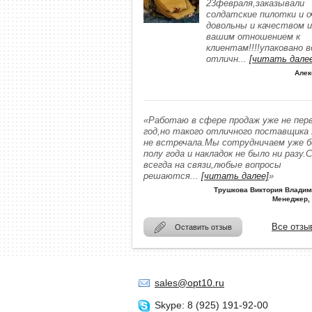
23февраля,заказывали
солдатские пилотки и о
довольны и качеством и
вашим отношением к
клиентам!!!!упаковано в
отличн
...
[читать дале
Алек
«Работаю в сфере продаж уже не пер
год,но такого отличного поставщика
не встречала.Мы сотрудничаем уже 
полу года и накладок не было ни разу.
всегда на связи,любые вопросы
решаются
...
[читать далее]
»
Трушкова Виктория Владим
Менеджер,
Все отзы
Оставить отзыв
sales@opt10.ru
Skype: 8 (925) 191-92-00