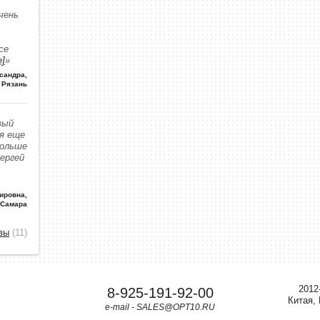
чень
се
е]
»
сандра
,
Рязань
вый
 я еще
больше
Сергей
ировна
,
 Самара
вы
(11)
2012
8-925-191-92-00
Китая,
e-mail - SALES@OPT10.RU