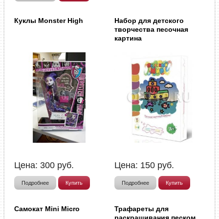
Куклы Monster High
Набор для детского
творчества песочная
картина
Цена:
300
руб.
Цена:
150
руб.
Подробнее
Купить
Подробнее
Купить
Самокат Mini Micro
Трафареты для
раскрашивания песком