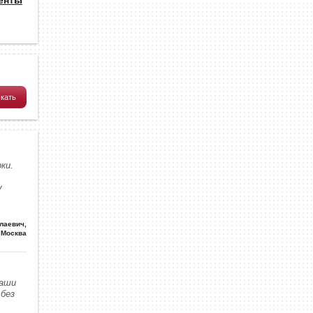
ки.
у
олаевич
,
Москва
наши
без