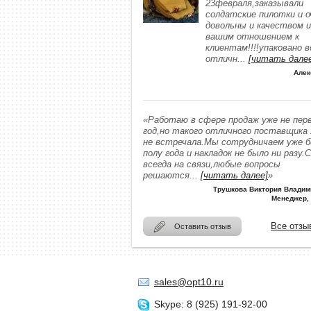
23февраля,заказывали
солдатские пилотки и о
довольны и качеством и
вашим отношением к
клиентам!!!!упаковано в
отличн
...
[читать дале
Алек
«Работаю в сфере продаж уже не пер
год,но такого отличного поставщика
не встречала.Мы сотрудничаем уже 
полу года и накладок не было ни разу.
всегда на связи,любые вопросы
решаются
...
[читать далее]
»
Трушкова Виктория Владим
Менеджер,
Все отзы
Оставить отзыв
sales@opt10.ru
Skype: 8 (925) 191-92-00