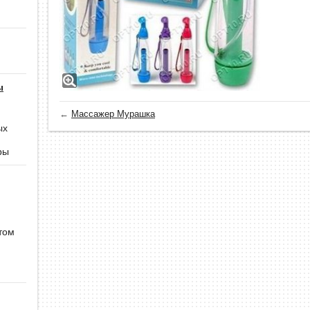
ы
←
Массажер Мурашка
ых
ры
том