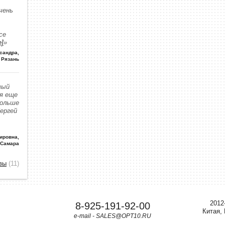
чень
се
е]
»
сандра
,
Рязань
вый
 я еще
больше
Сергей
ировна
,
 Самара
вы
(11)
2012
8-925-191-92-00
Китая,
e-mail - SALES@OPT10.RU