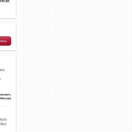
ки.
у
олаевич
,
Москва
наши
без