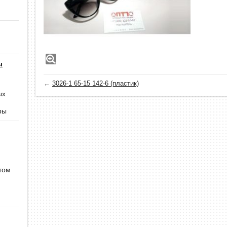
ы
←
3026-1 65-15 142-6 (пластик)
ых
ры
том