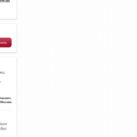
ки.
у
олаевич
,
Москва
наши
без