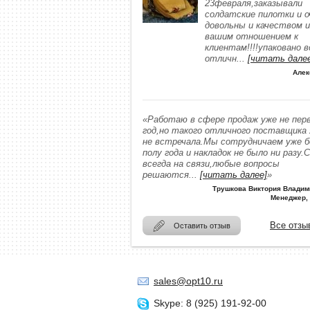
23февраля,заказывали
солдатские пилотки и о
довольны и качеством и
вашим отношением к
клиентам!!!!упаковано в
отличн
...
[читать дале
Алек
«Работаю в сфере продаж уже не пер
год,но такого отличного поставщика
не встречала.Мы сотрудничаем уже 
полу года и накладок не было ни разу.
всегда на связи,любые вопросы
решаются
...
[читать далее]
»
Трушкова Виктория Владим
Менеджер,
Все отзы
Оставить отзыв
sales@opt10.ru
Skype: 8 (925) 191-92-00