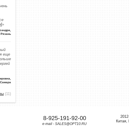
чень
се
е]
»
сандра
,
Рязань
вый
 я еще
больше
Сергей
ировна
,
 Самара
вы
(11)
2012
8-925-191-92-00
Китая,
e-mail - SALES@OPT10.RU