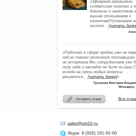
23февраля,заказывали
солдатские пилотки и о
довольны и качеством и
вашим отношением к
клиентам!!!!упаковано в
отличн
...
[читать дале
Алек
«Работаю в сфере продаж уже не пер
год,но такого отличного поставщика
не встречала.Мы сотрудничаем уже 
полу года и накладок не было ни разу.
всегда на связи,любые вопросы
решаются
...
[читать далее]
»
Трушкова Виктория Владим
Менеджер,
Все отзы
Оставить отзыв
sales@opt10.ru
Skype: 8 (925) 191-92-00