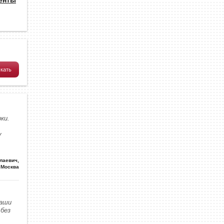
ки.
у
олаевич
,
Москва
наши
без