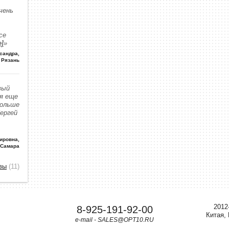
чень
се
е]
»
сандра
,
Рязань
вый
 я еще
больше
Сергей
ировна
,
 Самара
вы
(11)
2012
8-925-191-92-00
Китая,
e-mail - SALES@OPT10.RU