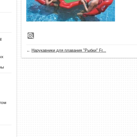
ы
←
Нарукавники для плавания "Рыбки" Fr...
ых
ры
том