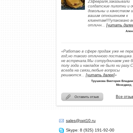
23февраля,заказывали
солдатские пилотки и о
довольны и качеством и
вашим отношением к
клиентам!!!!упаковано в
отличн
...
[читать дале
Алек
«Работаю в сфере продаж уже не пер
год,но такого отличного поставщика
не встречала.Мы сотрудничаем уже 
полу года и накладок не было ни разу.
всегда на связи,любые вопросы
решаются
...
[читать далее]
»
Трушкова Виктория Владим
Менеджер,
Все отзы
Оставить отзыв
sales@opt10.ru
Skype: 8 (925) 191-92-00