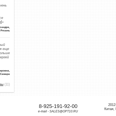
чень
се
е]
»
сандра
,
Рязань
вый
 я еще
больше
Сергей
ировна
,
 Самара
вы
(11)
2012
8-925-191-92-00
Китая,
e-mail - SALES@OPT10.RU