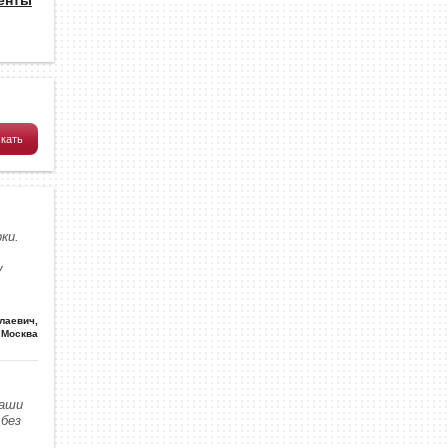
ки.
у
олаевич
,
Москва
наши
без