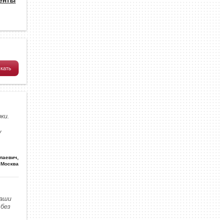
ки.
у
олаевич
,
Москва
наши
без