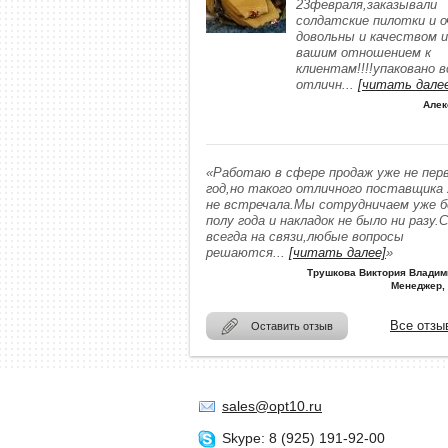
23февраля,заказывали
солдатские пилотки и о
довольны и качеством и
вашим отношением к
клиентам!!!!упаковано в
отличн
...
[читать дале
Алек
«Работаю в сфере продаж уже не пер
год,но такого отличного поставщика
не встречала.Мы сотрудничаем уже 
полу года и накладок не было ни разу.
всегда на связи,любые вопросы
решаются
...
[читать далее]
»
Трушкова Виктория Владим
Менеджер,
Все отзы
Оставить отзыв
sales@opt10.ru
Skype: 8 (925) 191-92-00