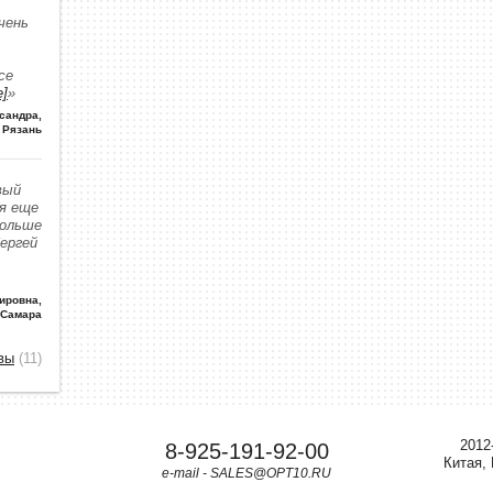
чень
се
е]
»
сандра
,
Рязань
вый
 я еще
больше
Сергей
ировна
,
 Самара
вы
(11)
2012
8-925-191-92-00
Китая,
e-mail - SALES@OPT10.RU