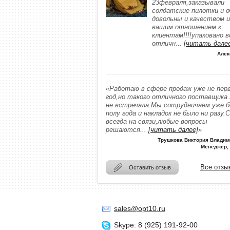
23февраля,заказывали
солдатские пилотки и о
довольны и качеством и
вашим отношением к
клиентам!!!!упаковано в
отличн
...
[читать дале
Алек
«Работаю в сфере продаж уже не пер
год,но такого отличного поставщика
не встречала.Мы сотрудничаем уже 
полу года и накладок не было ни разу.
всегда на связи,любые вопросы
решаются
...
[читать далее]
»
Трушкова Виктория Владим
Менеджер,
Все отзы
Оставить отзыв
sales@opt10.ru
Skype: 8 (925) 191-92-00