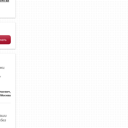
ки.
у
олаевич
,
Москва
наши
без