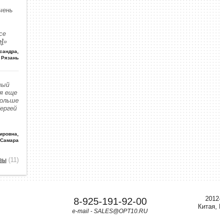
чень
се
е]
»
сандра
,
Рязань
вый
 я еще
больше
Сергей
ировна
,
 Самара
вы
(11)
2012
8-925-191-92-00
Китая,
e-mail - SALES@OPT10.RU