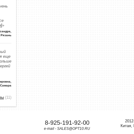
чень
се
е]
»
сандра
,
Рязань
вый
 я еще
больше
Сергей
ировна
,
 Самара
вы
(11)
2012
8-925-191-92-00
Китая,
e-mail - SALES@OPT10.RU