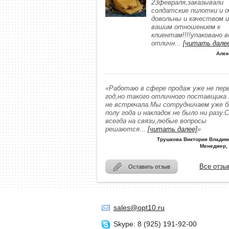
23февраля,заказывали
солдатские пилотки и о
довольны и качеством и
вашим отношением к
клиентам!!!!упаковано в
отличн
...
[читать дале
Алек
«Работаю в сфере продаж уже не пер
год,но такого отличного поставщика
не встречала.Мы сотрудничаем уже 
полу года и накладок не было ни разу.
всегда на связи,любые вопросы
решаются
...
[читать далее]
»
Трушкова Виктория Владим
Менеджер,
Все отзы
Оставить отзыв
sales@opt10.ru
Skype: 8 (925) 191-92-00