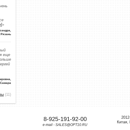
чень
се
е]
»
сандра
,
Рязань
вый
 я еще
больше
Сергей
ировна
,
 Самара
вы
(11)
2012
8-925-191-92-00
Китая,
e-mail - SALES@OPT10.RU