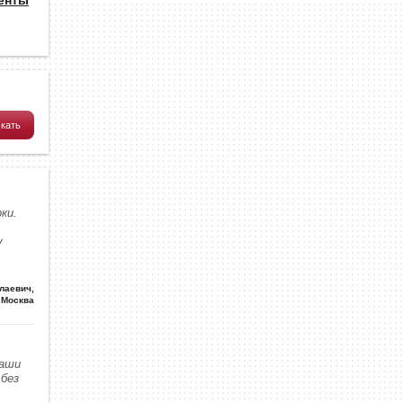
ки.
у
олаевич
,
Москва
наши
без