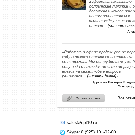
23февраля,заказывали
солдатские пилотки и о
довольны и качеством и
вашим отношением к
клиентам!!!!упаковано в
отличн
...
[читать дале
Алек
«Работаю в сфере продаж уже не пер
год,но такого отличного поставщика
не встречала.Мы сотрудничаем уже 
полу года и накладок не было ни разу.
всегда на связи,любые вопросы
решаются
...
[читать далее]
»
Трушкова Виктория Владим
Менеджер,
Все отзы
Оставить отзыв
sales@opt10.ru
Skype: 8 (925) 191-92-00