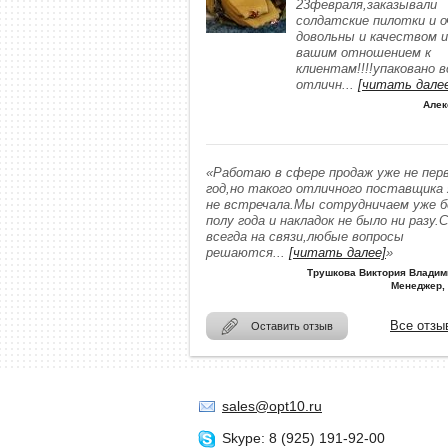
23февраля,заказывали
солдатские пилотки и о
довольны и качеством и
вашим отношением к
клиентам!!!!упаковано в
отличн
...
[читать дале
Алек
«Работаю в сфере продаж уже не пер
год,но такого отличного поставщика
не встречала.Мы сотрудничаем уже 
полу года и накладок не было ни разу.
всегда на связи,любые вопросы
решаются
...
[читать далее]
»
Трушкова Виктория Владим
Менеджер,
Все отзы
Оставить отзыв
sales@opt10.ru
Skype: 8 (925) 191-92-00