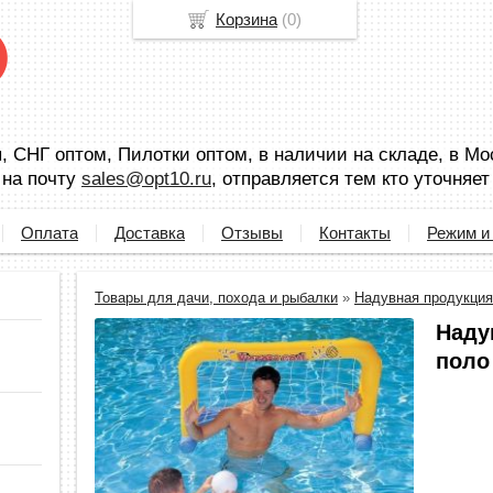
Корзина
(
0
)
 СНГ оптом, Пилотки оптом, в наличии на складе, в Мо
 на почту
sales@opt10.ru
, отправляется тем кто уточняет
Оплата
Доставка
Отзывы
Контакты
Режим и
Товары для дачи, похода и рыбалки
»
Надувная продукция
Наду
поло