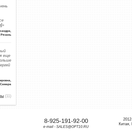
чень
се
е]
»
сандра
,
Рязань
вый
 я еще
больше
Сергей
ировна
,
 Самара
вы
(11)
2012
8-925-191-92-00
Китая,
e-mail - SALES@OPT10.RU