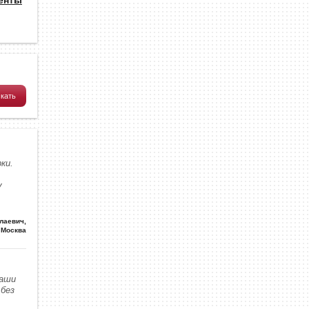
ки.
у
олаевич
,
Москва
наши
без