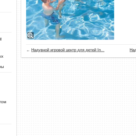
ы
←
Надувной игровой центр для детей In...
Над
ых
ры
том