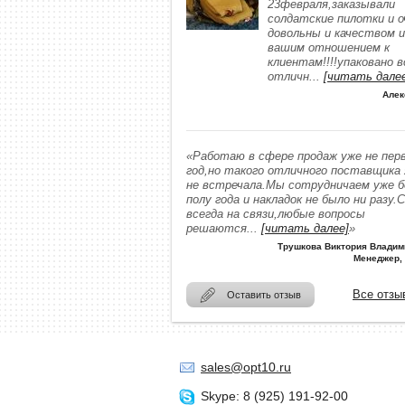
23февраля,заказывали
солдатские пилотки и о
довольны и качеством и
вашим отношением к
клиентам!!!!упаковано в
отличн
...
[читать дале
Алек
«Работаю в сфере продаж уже не пер
год,но такого отличного поставщика
не встречала.Мы сотрудничаем уже 
полу года и накладок не было ни разу.
всегда на связи,любые вопросы
решаются
...
[читать далее]
»
Трушкова Виктория Владим
Менеджер,
Все отзы
Оставить отзыв
sales@opt10.ru
Skype: 8 (925) 191-92-00