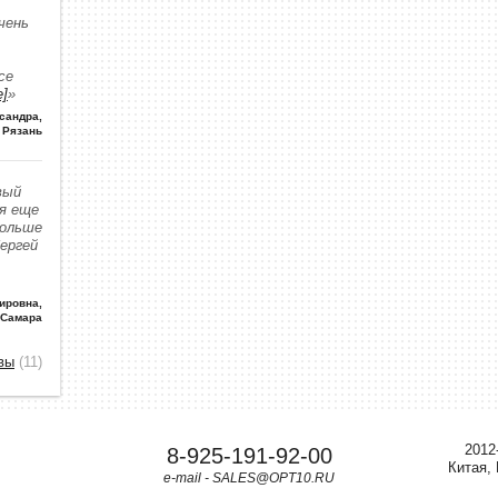
чень
се
е]
»
сандра
,
Рязань
вый
 я еще
больше
Сергей
ировна
,
 Самара
вы
(11)
2012
8-925-191-92-00
Китая,
e-mail - SALES@OPT10.RU