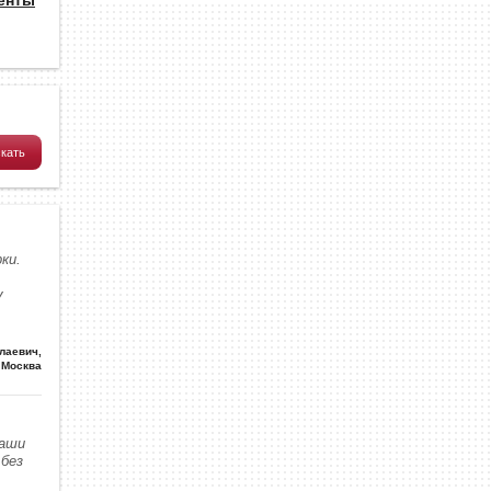
ки.
у
олаевич
,
Москва
наши
без