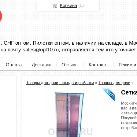
Корзина
(
0
)
 СНГ оптом, Пилотки оптом, в наличии на складе, в Мо
 на почту
sales@opt10.ru
, отправляется тем кто уточняет
Оплата
Доставка
Отзывы
Контакты
Режим и
Товары для дачи, похода и рыбалки
»
Товары для дачи
»
Сетк
Москитн
вас и в
летающи
Покупайт
показыв
потреби