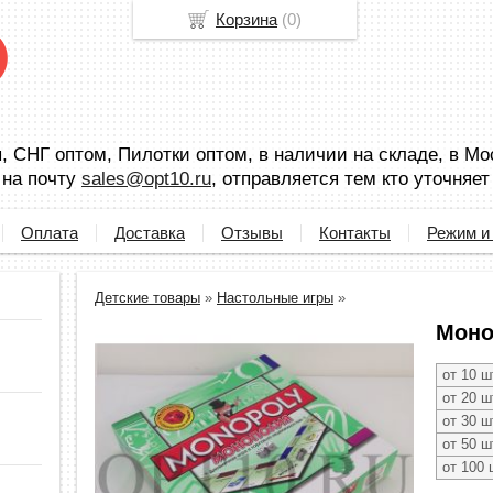
Корзина
(
0
)
 СНГ оптом, Пилотки оптом, в наличии на складе, в Мо
 на почту
sales@opt10.ru
, отправляется тем кто уточняет
Оплата
Доставка
Отзывы
Контакты
Режим и
Детские товары
»
Настольные игры
»
Моно
от 10 ш
от 20 ш
от 30 ш
от 50 ш
от 100 