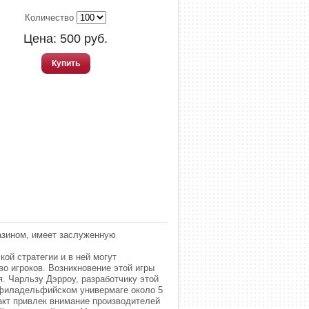
Количество
Цена:
500
руб.
Купить
азином, имеет заслуженную
ой стратегии и в ней могут
о игроков. Возникновение этой игры
. Чарльзу Дэрроу, разработчику этой
в филадельфийском универмаге около 5
акт привлек внимание производителей