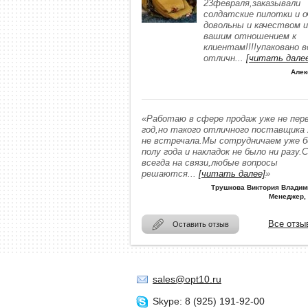
23февраля,заказывали
солдатские пилотки и о
довольны и качеством и
вашим отношением к
клиентам!!!!упаковано в
отличн
...
[читать дале
Алек
«Работаю в сфере продаж уже не пер
год,но такого отличного поставщика
не встречала.Мы сотрудничаем уже 
полу года и накладок не было ни разу.
всегда на связи,любые вопросы
решаются
...
[читать далее]
»
Трушкова Виктория Владим
Менеджер,
Все отзы
Оставить отзыв
sales@opt10.ru
Skype: 8 (925) 191-92-00