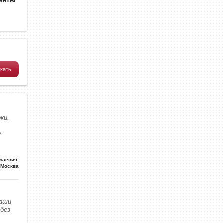
ки.
у
олаевич
,
Москва
наши
без