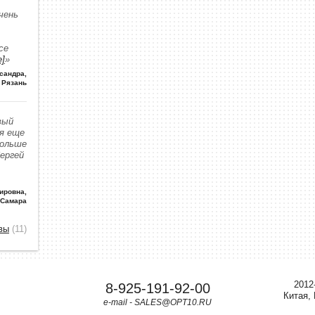
чень
се
е]
»
сандра
,
Рязань
вый
 я еще
больше
Сергей
ировна
,
 Самара
вы
(11)
2012
8-925-191-92-00
Китая,
e-mail - SALES@OPT10.RU