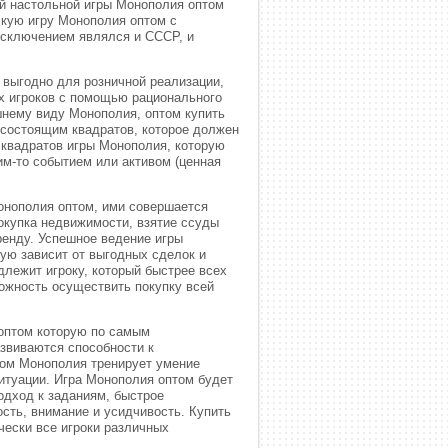
й настольной игры Монополия оптом
скую игру Монополия оптом с
исключением являлся и СССР, и
 выгодно для розничной реализации,
х игроков с помощью рационального
шнему виду Монополия, оптом купить
 состоящим квадратов, которое должен
з квадратов игры Монополия, которую
м-то событием или активом (ценная
онополия оптом, ими совершается
окупка недвижимости, взятие ссуды
ренду. Успешное ведение игры
ую зависит от выгодных сделок и
лежит игроку, который быстрее всех
можность осуществить покупку всей
 оптом которую по самым
звиваются способности к
том Монополия тренирует умение
итуации. Игра Монополия оптом будет
одход к заданиям, быстрое
сть, внимание и усидчивость. Купить
чески все игроки различных