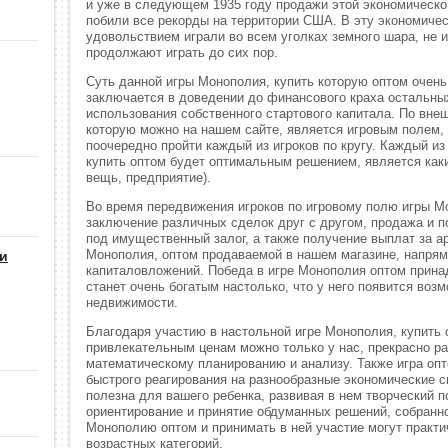
и уже в следующем 1935 году продажи этой экономическо
побили все рекорды на территории США. В эту экономиче
удовольствием играли во всем уголках земного шара, не 
продолжают играть до сих пор.
Суть данной игры Монополия, купить которую оптом очень
заключается в доведении до финансового краха остальны
использования собственного стартового капитала. По вне
которую можно на нашем сайте, является игровым полем,
поочередно пройти каждый из игроков по кругу. Каждый и
купить оптом будет оптимальным решением, является каки
вещь, предприятие).
Во время передвижения игроков по игровому полю игры М
заключение различных сделок друг с другом, продажа и п
под имущественный залог, а также получение выплат за а
Монополия, оптом продаваемой в нашем магазине, напрям
 и
капиталовложений. Победа в игре Монополия оптом принад
станет очень богатым настолько, что у него появится воз
недвижимости.
Благодаря участию в настольной игре Монополия, купить
привлекательным ценам можно только у нас, прекрасно ра
математическому планированию и анализу. Также игра оп
быстрого реагирования на разнообразные экономические с
полезна для вашего ребенка, развивая в нем творческий п
ориентирование и принятие обдуманных решений, собранно
Монополию оптом и принимать в ней участие могут практи
возрастных категорий.