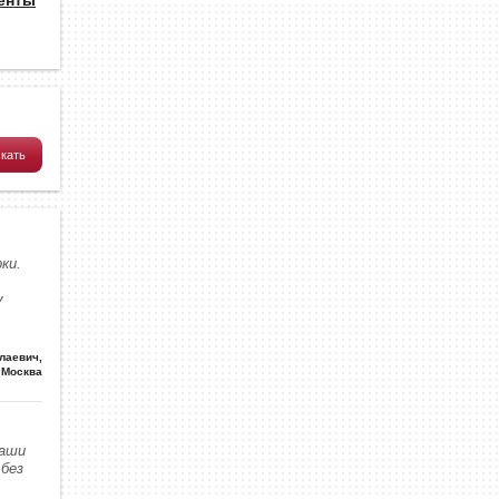
ки.
у
олаевич
,
Москва
наши
без