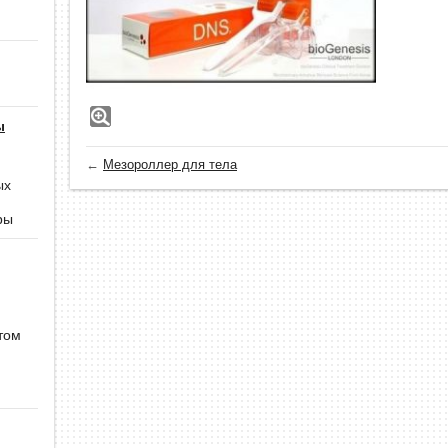
ы
←
Мезороллер для тела
ых
ры
том