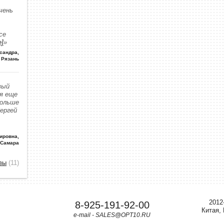
чень
се
е]
»
сандра
,
Рязань
вый
 я еще
больше
Сергей
ировна
,
 Самара
вы
(11)
2012
8-925-191-92-00
Китая,
e-mail - SALES@OPT10.RU