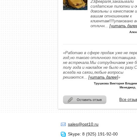
23февраля,заказывали
солдатские пилотки и о
довольны и качеством и
вашим отношением к
клиентам!!!!упаковано в
отличн
...
[читать дале
Алек
«Работаю в сфере продаж уже не пер
год,но такого отличного поставщика
не встречала.Мы сотрудничаем уже 
полу года и накладок не было ни разу.
всегда на связи,любые вопросы
решаются
...
[читать далее]
»
Трушкова Виктория Владим
Менеджер,
Все отзы
Оставить отзыв
sales@opt10.ru
Skype: 8 (925) 191-92-00