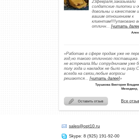
23февраля,заказывали
солдатские пилотки и о
довольны и качеством и
вашим отношением к
клиентам!!!!упаковано в
отличн
...
[читать дале
Алек
«Работаю в сфере продаж уже не пер
год,но такого отличного поставщика
не встречала.Мы сотрудничаем уже 
полу года и накладок не было ни разу.
всегда на связи,любые вопросы
решаются
...
[читать далее]
»
Трушкова Виктория Владим
Менеджер,
Все отзы
Оставить отзыв
sales@opt10.ru
Skype: 8 (925) 191-92-00