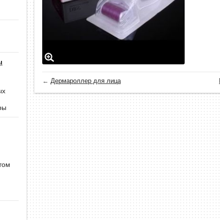
ы
←
Дермароллер для лица
ых
ры
том