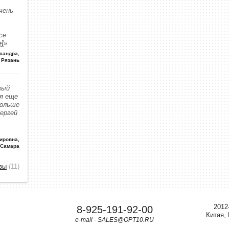
чень
се
е]
»
сандра
,
Рязань
вый
 я еще
больше
Сергей
ировна
,
 Самара
вы
(11)
2012
8-925-191-92-00
Китая,
e-mail - SALES@OPT10.RU