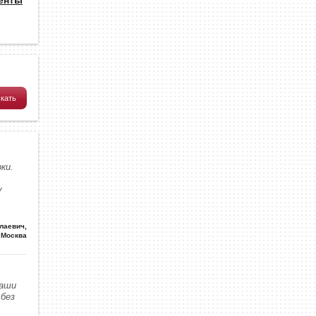
ки.
у
олаевич
,
Москва
наши
без