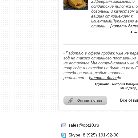
23февраля,заказывали
солдатские пилотки и о
довольны и качеством и
вашим отношением к
клиентам!!!!упаковано в
отличн
...
[читать дале
Алек
«Работаю в сфере продаж уже не пер
год,но такого отличного поставщика
не встречала.Мы сотрудничаем уже 
полу года и накладок не было ни разу.
всегда на связи,любые вопросы
решаются
...
[читать далее]
»
Трушкова Виктория Владим
Менеджер,
Все отзы
Оставить отзыв
sales@opt10.ru
Skype: 8 (925) 191-92-00