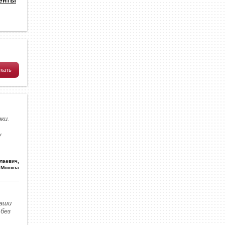
ки.
у
олаевич
,
Москва
наши
без