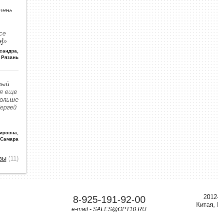
чень
се
е]
»
сандра
,
Рязань
вый
 я еще
больше
Сергей
ировна
,
 Самара
вы
(11)
2012
8-925-191-92-00
Китая,
e-mail - SALES@OPT10.RU