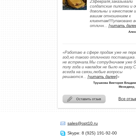
23февраля,заказывали
солдатские пилотки и о
довольны и качеством и
вашим отношением к
клиентам!!!!упаковано в
отличн
...
[читать дале
Алек
«Работаю в сфере продаж уже не пер
год,но такого отличного поставщика
не встречала.Мы сотрудничаем уже 
полу года и накладок не было ни разу.
всегда на связи,любые вопросы
решаются
...
[читать далее]
»
Трушкова Виктория Владим
Менеджер,
Все отзы
Оставить отзыв
sales@opt10.ru
Skype: 8 (925) 191-92-00