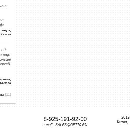
чень
се
е]
»
сандра
,
Рязань
вый
 я еще
больше
Сергей
ировна
,
 Самара
вы
(11)
2012
8-925-191-92-00
Китая,
e-mail - SALES@OPT10.RU