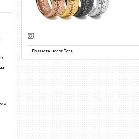
ы
←
Подвеска молот Тора
ых
ры
том