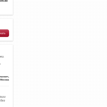
ки.
у
олаевич
,
Москва
наши
без