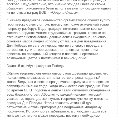
воскрес. Неудивительно, что именно эти два цвета со своим
обширным толкованием были использованы при создании одной
из почетных наград ВОВ – «Ордена Славы».
К началу праздников большинство организаторов спешат купить
георгиевскую ленту оптом, потому как позже актуальный товар
попросту разберут. Ведь традиция почтения памяти крепко
засела в сердцах многих трудолюбивых граждан, которые не
стесняются использовать данные ленты ежедневно. Конечно,
основная масса людей используют лишь в дни празднования
Дня Победы, но за этот период многие успевают проведать
ветеранов, купить георгиевские ленты оптом, помочь им
приехать на праздничный концерт и посетить церемонию
возложения цветов к памятникам и вечному огню.
Главный атрибут праздника Победы
Обычно георгиевская лента оптом стоит довольно дешево, что
положительно сказывается на качестве спроса на данный
товар. Ведь, как известно праздничная атрибутика становиться
популярной именно тогда, когда начинается сам праздник. Еще
со времен СССР подобные ленты стали символом объединения
всех братских стран. Абсолютно каждый человек, который
уважает историю, должен купить георгиевскую ленту оптом на
праздник Дня Победы. Чтобы показать истинный дух
патриотизма и стать примером для подражания младшему
поколению. Истории могут забываться, а с каждым годом все
меньше тех, кто их может поведать, поэтому необходимо