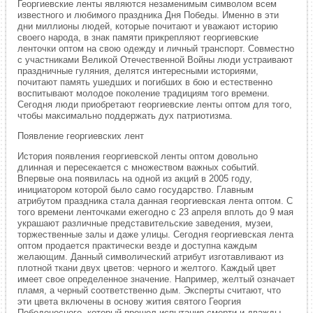
Георгиевские ленты являются незаменимым символом всем
известного и любимого праздника Дня Победы. Именно в эти
дни миллионы людей, которые почитают и уважают историю
своего народа, в знак памяти прикрепляют георгиевские
ленточки оптом на свою одежду и личный транспорт. Совместно
с участниками Великой Отечественной Войны люди устраивают
праздничные гуляния, делятся интересными историями,
почитают память ушедших и погибших в бою и естественно
воспитывают молодое поколение традициям того времени.
Сегодня люди приобретают георгиевские ленты оптом для того,
чтобы максимально поддержать дух патриотизма.
Появление георгиевских лент
История появления георгиевской ленты оптом довольно
длинная и пересекается с множеством важных событий.
Впервые она появилась на одной из акций в 2005 году,
инициатором которой было само государство. Главным
атрибутом праздника стала данная георгиевская лента оптом. С
того времени ленточками ежегодно с 23 апреля вплоть до 9 мая
украшают различные представительские заведения, музеи,
торжественные залы и даже улицы. Сегодня георгиевская лента
оптом продается практически везде и доступна каждым
желающим. Данный символический атрибут изготавливают из
плотной ткани двух цветов: черного и желтого. Каждый цвет
имеет свое определенное значение. Например, желтый означает
пламя, а черный соответственно дым. Эксперты считают, что
эти цвета включены в основу жития святого Георгия
Победоносного, который прошел испытания смерти и дважды