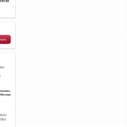
ки.
у
олаевич
,
Москва
наши
без