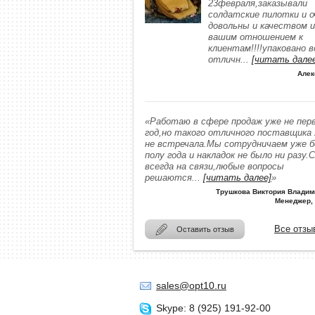
23февраля,заказывали
солдатские пилотки и о
довольны и качеством и
вашим отношением к
клиентам!!!!упаковано в
отличн
...
[читать дале
Алек
«Работаю в сфере продаж уже не пер
год,но такого отличного поставщика
не встречала.Мы сотрудничаем уже 
полу года и накладок не было ни разу.
всегда на связи,любые вопросы
решаются
...
[читать далее]
»
Трушкова Виктория Владим
Менеджер,
Все отзы
Оставить отзыв
sales@opt10.ru
Skype: 8 (925) 191-92-00