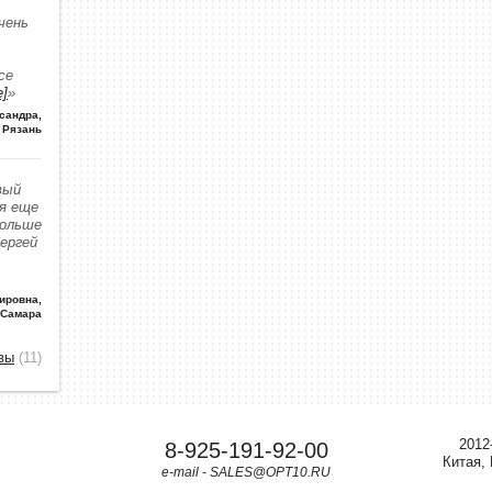
чень
се
е]
»
сандра
,
Рязань
вый
 я еще
больше
Сергей
ировна
,
 Самара
вы
(11)
2012
8-925-191-92-00
Китая,
e-mail - SALES@OPT10.RU