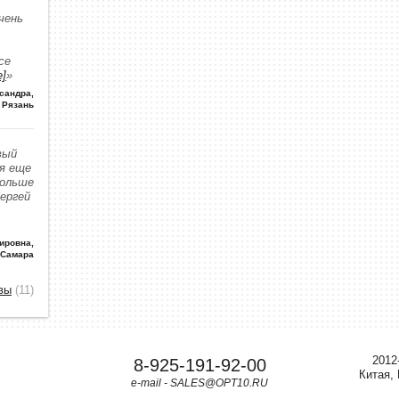
чень
се
е]
»
сандра
,
Рязань
вый
 я еще
больше
Сергей
ировна
,
 Самара
вы
(11)
2012
8-925-191-92-00
Китая,
e-mail - SALES@OPT10.RU