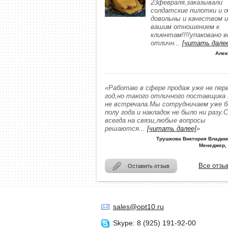
23февраля,заказывали
солдатские пилотки и о
довольны и качеством и
вашим отношением к
клиентам!!!!упаковано в
отличн
...
[читать дале
Алек
«Работаю в сфере продаж уже не пер
год,но такого отличного поставщика
не встречала.Мы сотрудничаем уже 
полу года и накладок не было ни разу.
всегда на связи,любые вопросы
решаются
...
[читать далее]
»
Трушкова Виктория Владим
Менеджер,
Все отзы
Оставить отзыв
sales@opt10.ru
Skype: 8 (925) 191-92-00