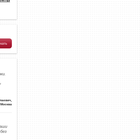
ки.
у
олаевич
,
Москва
наши
без