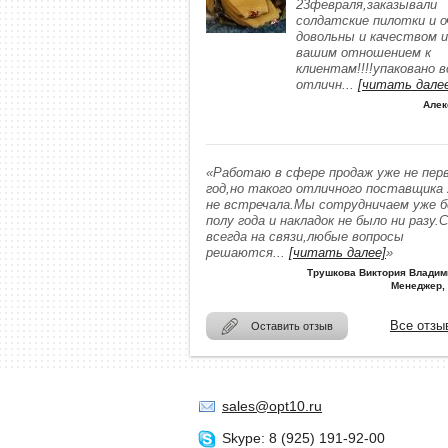
23февраля,заказывали
солдатские пилотки и о
довольны и качеством и
вашим отношением к
клиентам!!!!упаковано в
отличн
...
[читать дале
Алек
«Работаю в сфере продаж уже не пер
год,но такого отличного поставщика
не встречала.Мы сотрудничаем уже 
полу года и накладок не было ни разу.
всегда на связи,любые вопросы
решаются
...
[читать далее]
»
Трушкова Виктория Владим
Менеджер,
Все отзы
Оставить отзыв
sales@opt10.ru
Skype: 8 (925) 191-92-00