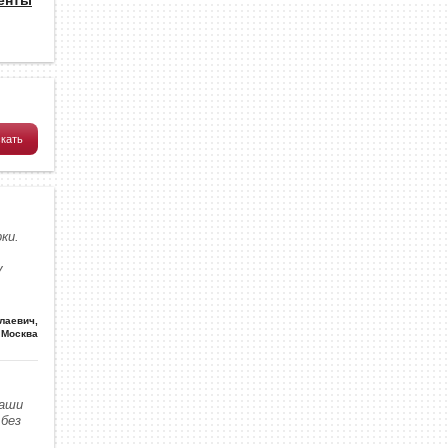
ки.
у
олаевич
,
Москва
наши
без