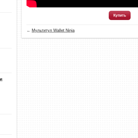
Купить
←
Мультитул Wallet Ninja
 и