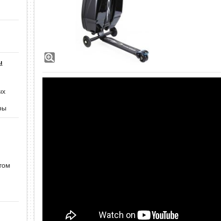
ы
ых
ры
том