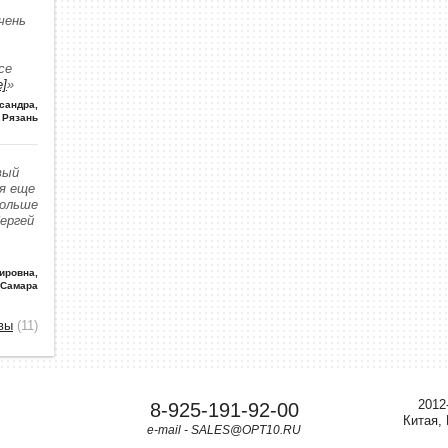
чень
се
е]
»
сандра
,
Рязань
вый
 я еще
больше
Сергей
ировна
,
 Самара
вы
(11)
2012
8-925-191-92-00
Китая,
e-mail - SALES@OPT10.RU