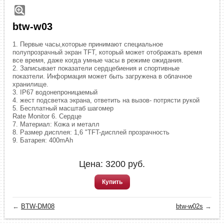
btw-w03
1. Первые часы,которые принимают специальное
полупрозрачный экран TFT, который может отображать время
все время, даже когда умные часы в режиме ожидания.
2. Записывает показатели сердцебиения и спортивные
показтели. Информация может быть загружена в облачное
хранилище.
3. IP67 водонепроницаемый
4. жест подсветка экрана, ответить на вызов- потрясти рукой
5. Бесплатный масштаб шагомер
Rate Monitor 6. Сердце
7. Материал: Кожа и металл
8. Размер дисплея: 1,6 "TFT-дисплей прозрачность
9. Батарея: 400mAh
Цена:
3200
руб.
Купить
←
BTW-DM08
btw-w02s
→