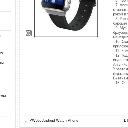
6. 450m
7. Andr
отвечат
рукой и т
8. Упра
баромет
9. Музы
браузер,
ы
менедже
10. Ска
приложен
11. Кам
ых
12.Подд
индонез
ры
Английс
Хрватски
(Бразили
Вьетнам
13. Осн
том
←
PW306 Android Watch Phone
BT