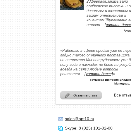
23февраля,заказывали
солдатские пилотки и о
довольны и качеством и
вашим отношением к
клиентам!!!!упаковано в
отличн
...
[читать дале
Алек
«Работаю в сфере продаж уже не пер
год,но такого отличного поставщика
не встречала.Мы сотрудничаем уже 
полу года и накладок не было ни разу.
всегда на связи,любые вопросы
решаются
...
[читать далее]
»
Трушкова Виктория Владим
Менеджер,
Все отзы
Оставить отзыв
sales@opt10.ru
Skype: 8 (925) 191-92-00