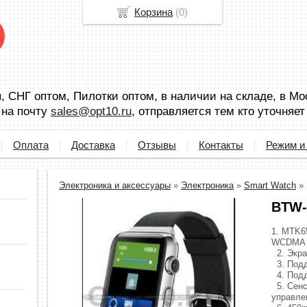
Корзина
(
0
)
 СНГ оптом, Пилотки оптом, в наличии на складе, в Мо
 на почту
sales@opt10.ru
, отправляется тем кто уточняет
Оплата
Доставка
Отзывы
Контакты
Режим и
Электроника и аксессуары
»
Электроника
»
Smart Watch
»
BTW-
1. MTK6
WCDMA 
2. Экра
3. Подд
4. Подд
5. Сенс
управле