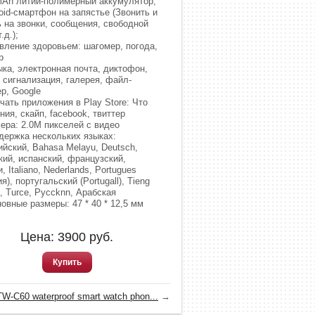
Ah литий-полимерный аккумулятор,
oid-смартфон на запястье (Звонить и
ь на звонки, сообщения, свободной
.д.);
вление здоровьем: шагомер, погода,
р
ка, электронная почта, диктофон,
 сигнализация, галерея, файл-
р, Google
чать приложения в Play Store: Что
ия, скайп, facebook, твиттер
ера: 2.0M пикселей с видео
ержка нескольких языках:
ийский, Bahasa Melayu, Deutsch,
кий, испанский, французский,
, Italiano, Nederlands, Portugues
я), португальский (Portugall), Tieng
, Turce, Pyccknn, Арабская
овные размеры: 47 * 40 * 12,5 мм
Цена:
3900
руб.
Купить
W-C60 waterproof smart watch phon...
→