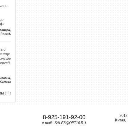
чень
се
е]
»
сандра
,
Рязань
вый
 я еще
больше
Сергей
ировна
,
 Самара
вы
(11)
2012
8-925-191-92-00
Китая,
e-mail - SALES@OPT10.RU