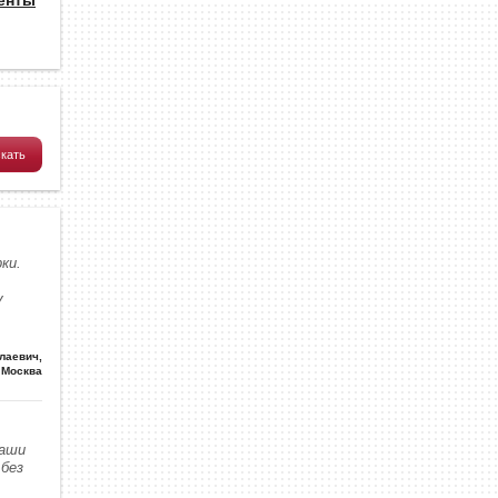
ки.
у
олаевич
,
Москва
наши
без