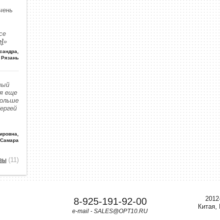
чень
се
е]
»
сандра
,
Рязань
вый
 я еще
больше
Сергей
ировна
,
 Самара
вы
(11)
2012
8-925-191-92-00
Китая,
e-mail - SALES@OPT10.RU