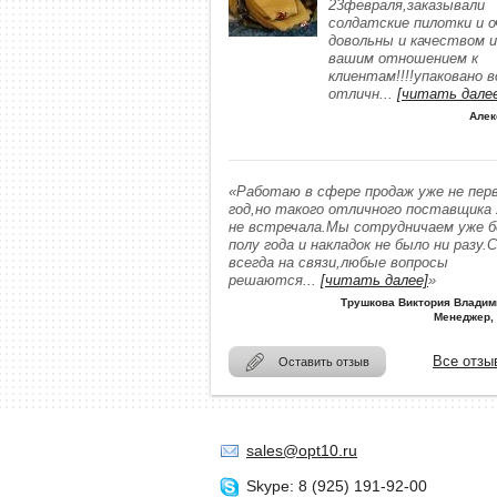
23февраля,заказывали
солдатские пилотки и о
довольны и качеством и
вашим отношением к
клиентам!!!!упаковано в
отличн
...
[читать дале
Алек
«Работаю в сфере продаж уже не пер
год,но такого отличного поставщика
не встречала.Мы сотрудничаем уже 
полу года и накладок не было ни разу.
всегда на связи,любые вопросы
решаются
...
[читать далее]
»
Трушкова Виктория Владим
Менеджер,
Все отзы
Оставить отзыв
sales@opt10.ru
Skype: 8 (925) 191-92-00