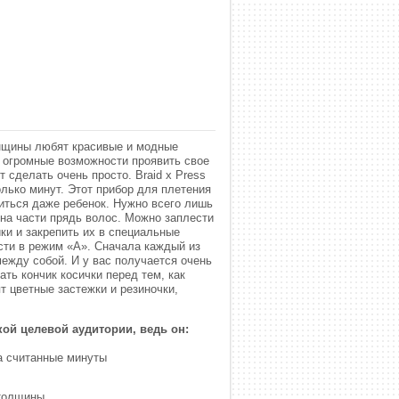
енщины любят красивые и модные
т огромные возможности проявить свое
 сделать очень просто. Braid x Press
лько минут. Этот прибор для плетения
виться даже ребенок. Нужно всего лишь
 на части прядь волос. Можно заплести
ики и закрепить их в специальные
сти в режим «А». Сначала каждый из
между собой. И у вас получается очень
ать кончик косички перед тем, как
т цветные застежки и резиночки,
ой целевой аудитории, ведь он:
а считанные минуты
 толщины