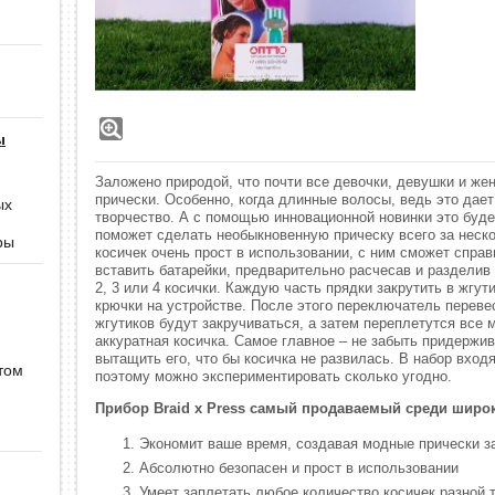
ы
Заложено природой, что почти все девочки, девушки и ж
прически. Особенно, когда длинные волосы, ведь это дае
ых
творчество. А с помощью инновационной новинки это будет
поможет сделать необыкновенную прическу всего за неско
ры
косичек очень прост в использовании, с ним сможет спра
вставить батарейки, предварительно расчесав и разделив
2, 3 или 4 косички. Каждую часть прядки закрутить в жгут
крючки на устройстве. После этого переключатель переве
жгутиков будут закручиваться, а затем переплетутся все 
аккуратная косичка. Самое главное – не забыть придержив
вытащить его, что бы косичка не развилась. В набор входя
том
поэтому можно экспериментировать сколько угодно.
Прибор Braid x Press самый продаваемый среди широк
Экономит ваше время, создавая модные прически з
Абсолютно безопасен и прост в использовании
Умеет заплетать любое количество косичек разной