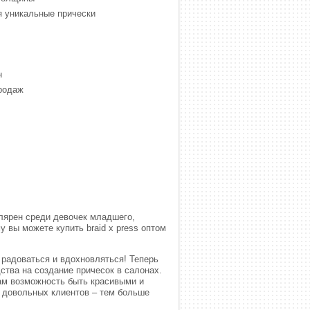
я уникальные прически
н
родаж
лярен среди девочек младшего,
у вы можете купить braid x press оптом
 радоваться и вдохновляться! Теперь
ства на создание причесок в салонах.
там возможность быть красивыми и
т довольных клиентов – тем больше