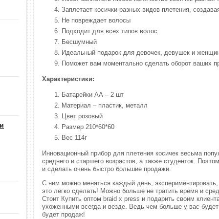
Заплетает косички разных видов плетения, создава
Не повреждает волосы
Подходит для всех типов волос
Бесшумный
Идеальный подарок для девочек, девушек и женщи
Поможет вам моментально сделать оборот ваших п
Характеристики:
Батарейки АА – 2 шт
Материал – пластик, металл
Цвет розовый
 и
Размер 210*60*60
Вес 114г
Инновационный прибор для плетения косичек весьма попу
среднего и старшего возрастов, а также студенток. Поэтом
и сделать очень быстро большие продажи.
С ним можно меняться каждый день, экспериментировать,
это легко сделать! Можно больше не тратить время и сред
Стоит Купить оптом braid x press и подарить своим клиен
ухоженными всегда и везде. Ведь чем больше у вас буде
будет продаж!