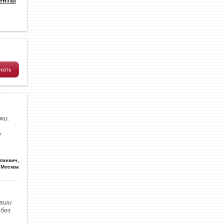
ки.
у
олаевич
,
Москва
наши
без