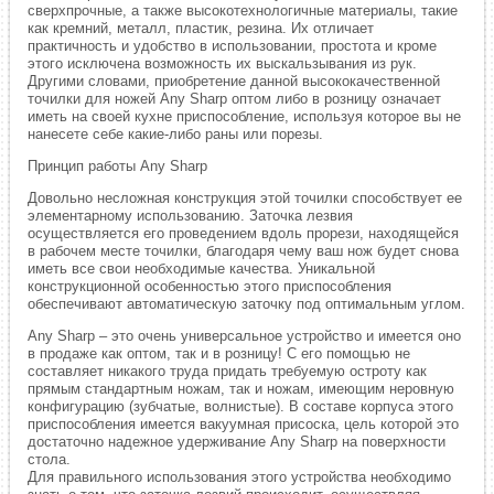
сверхпрочные, а также высокотехнологичные материалы, такие
как кремний, металл, пластик, резина. Их отличает
практичность и удобство в использовании, простота и кроме
этого исключена возможность их выскальзывания из рук.
Другими словами, приобретение данной высококачественной
точилки для ножей Any Sharp оптом либо в розницу означает
иметь на своей кухне приспособление, используя которое вы не
нанесете себе какие-либо раны или порезы.
Принцип работы Any Sharp
Довольно несложная конструкция этой точилки способствует ее
элементарному использованию. Заточка лезвия
осуществляется его проведением вдоль прорези, находящейся
в рабочем месте точилки, благодаря чему ваш нож будет снова
иметь все свои необходимые качества. Уникальной
конструкционной особенностью этого приспособления
обеспечивают автоматическую заточку под оптимальным углом.
Any Sharp – это очень универсальное устройство и имеется оно
в продаже как оптом, так и в розницу! С его помощью не
составляет никакого труда придать требуемую остроту как
прямым стандартным ножам, так и ножам, имеющим неровную
конфигурацию (зубчатые, волнистые). В составе корпуса этого
приспособления имеется вакуумная присоска, цель которой это
достаточно надежное удерживание Any Sharp на поверхности
стола.
Для правильного использования этого устройства необходимо