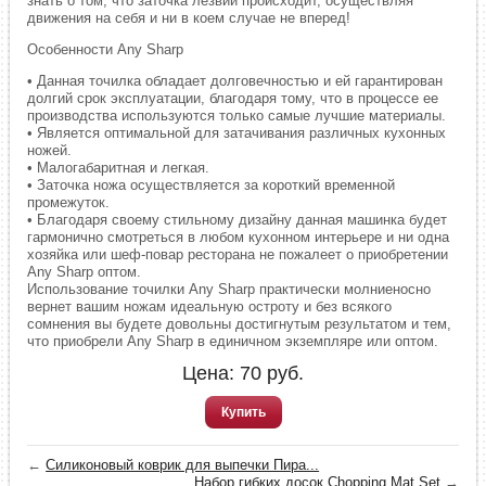
знать о том, что заточка лезвий происходит, осуществляя
движения на себя и ни в коем случае не вперед!
Особенности Any Sharp
• Данная точилка обладает долговечностью и ей гарантирован
долгий срок эксплуатации, благодаря тому, что в процессе ее
производства используются только самые лучшие материалы.
• Является оптимальной для затачивания различных кухонных
ножей.
• Малогабаритная и легкая.
• Заточка ножа осуществляется за короткий временной
промежуток.
• Благодаря своему стильному дизайну данная машинка будет
гармонично смотреться в любом кухонном интерьере и ни одна
хозяйка или шеф-повар ресторана не пожалеет о приобретении
Any Sharp оптом.
Использование точилки Any Sharp практически молниеносно
вернет вашим ножам идеальную остроту и без всякого
сомнения вы будете довольны достигнутым результатом и тем,
что приобрели Any Sharp в единичном экземпляре или оптом.
Цена:
70
руб.
Купить
←
Силиконовый коврик для выпечки Пира...
Набор гибких досок Chopping Mat Set
→