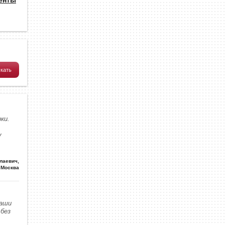
ки.
у
олаевич
,
Москва
наши
без