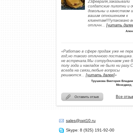
23февраля,заказывали
солдатские пилотки и о
довольны и качеством и
вашим отношением к
клиентам!!!!упаковано в
отличн
...
[читать дале
Алек
«Работаю в сфере продаж уже не пер
год,но такого отличного поставщика
не встречала.Мы сотрудничаем уже 
полу года и накладок не было ни разу.
всегда на связи,любые вопросы
решаются
...
[читать далее]
»
Трушкова Виктория Владим
Менеджер,
Все отзы
Оставить отзыв
sales@opt10.ru
Skype: 8 (925) 191-92-00