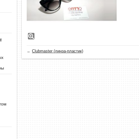
ы
←
Clubmaster (линза-пластик)
ых
ры
том