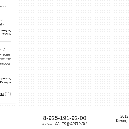
чень
се
е]
»
сандра
,
Рязань
вый
 я еще
больше
Сергей
ировна
,
 Самара
вы
(11)
2012
8-925-191-92-00
Китая,
e-mail - SALES@OPT10.RU