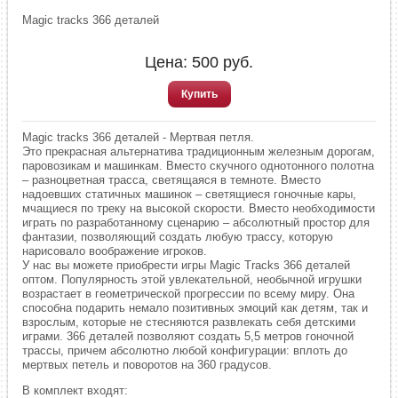
Magic tracks 366 деталей
Цена:
500
руб.
Купить
Magic tracks 366 деталей - Мертвая петля.
Это прекрасная альтернатива традиционным железным дорогам,
паровозикам и машинкам. Вместо скучного однотонного полотна
– разноцветная трасса, светящаяся в темноте. Вместо
надоевших статичных машинок – светящиеся гоночные кары,
мчащиеся по треку на высокой скорости. Вместо необходимости
играть по разработанному сценарию – абсолютный простор для
фантазии, позволяющий создать любую трассу, которую
нарисовало воображение игроков.
У нас вы можете приобрести игры Magic Tracks 366 деталей
оптом. Популярность этой увлекательной, необычной игрушки
возрастает в геометрической прогрессии по всему миру. Она
способна подарить немало позитивных эмоций как детям, так и
взрослым, которые не стесняются развлекать себя детскими
играми. 366 деталей позволяют создать 5,5 метров гоночной
трассы, причем абсолютно любой конфигурации: вплоть до
мертвых петель и поворотов на 360 градусов.
В комплект входят: