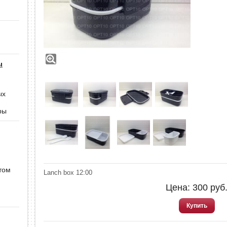
ы
ых
ры
том
Lanch box 12:00
Цена:
300
руб
Купить