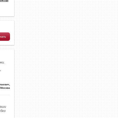
ки.
у
олаевич
,
Москва
наши
без