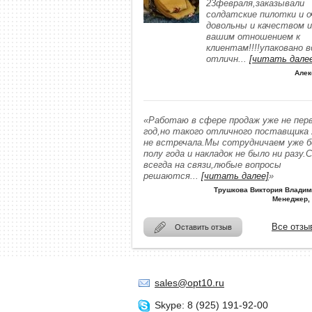
23февраля,заказывали
солдатские пилотки и о
довольны и качеством и
вашим отношением к
клиентам!!!!упаковано в
отличн
...
[читать дале
Алек
«Работаю в сфере продаж уже не пер
год,но такого отличного поставщика
не встречала.Мы сотрудничаем уже 
полу года и накладок не было ни разу.
всегда на связи,любые вопросы
решаются
...
[читать далее]
»
Трушкова Виктория Владим
Менеджер,
Все отзы
Оставить отзыв
sales@opt10.ru
Skype: 8 (925) 191-92-00