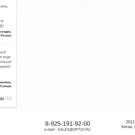
чень
се
е]
»
сандра
,
Рязань
вый
 я еще
больше
Сергей
ировна
,
 Самара
вы
(11)
2012
8-925-191-92-00
Китая,
e-mail - SALES@OPT10.RU