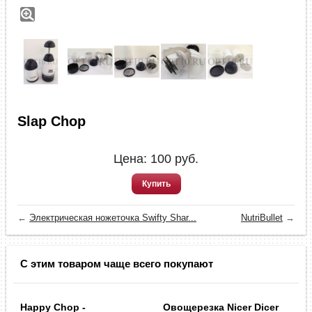
Slap Chop
Цена:
100
руб.
Купить
←
Электрическая ножеточка Swifty Shar...
NutriBullet
→
С этим товаром чаще всего покупают
Happy Chop -
Овощерезка Nicer Dicer