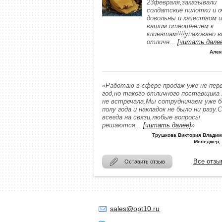
23февраля,заказывали
солдатские пилотки и о
довольны и качеством и
вашим отношением к
клиентам!!!!упаковано в
отличн
...
[читать дале
Алек
«Работаю в сфере продаж уже не пер
год,но такого отличного поставщика
не встречала.Мы сотрудничаем уже 
полу года и накладок не было ни разу.
всегда на связи,любые вопросы
решаются
...
[читать далее]
»
Трушкова Виктория Владим
Менеджер,
Все отзы
Оставить отзыв
sales@opt10.ru