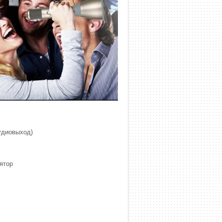
удиовыход)
ятор