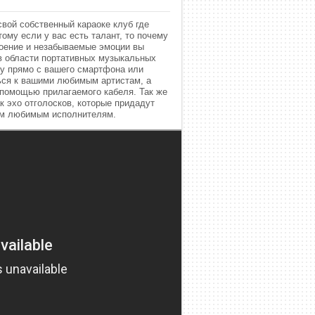
вой собственный караоке клуб где
ому если у вас есть талант, то почему
роение и незабываемые эмоции вы
 в области портативных музыкальных
ку прямо с вашего смартфона или
ться к вашими любимым артистам, а
 помощью прилагаемого кабеля. Так же
к эхо отголосков, которые придадут
им любимым исполнителям.