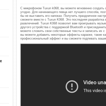
С микрофоном Tuxun k068, вы можете мгновенно создать с
угодно. Для начинающего певца нет лучшего способа, поэт
бы не выставить его напоказ. Получить праздничное наст
сможете вместе с Tuxun K068. Это последняя разработка
развлечений. Tuxun K068 позволит вам проигрывать музы
другого устройства с поддержкой Bluetooth и присоедини
можете сложить свои собственные тексты и записать их с
вы можете добавить некоторые эффекты караоке, такие ка
профессиональный эффект и вы сможете подпевать ваш
 и