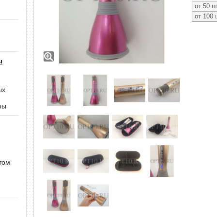
от 50 ш
от 100 
ы
ых
ры
том