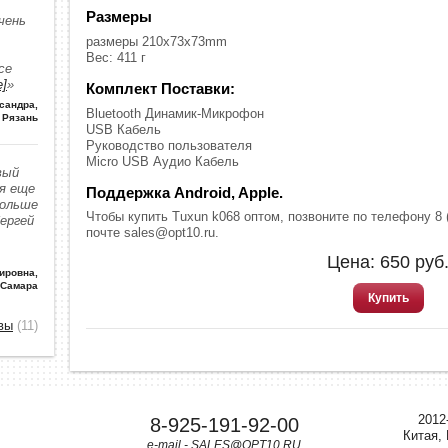
Размеры
чень
размеры 210x73x73mm
Вес: 411 г
се
е]
»
Комплект Поставки:
сандра
,
Bluetooth Динамик-Микрофон
Рязань
USB Кабель
Руководство пользователя
Micro USB Аудио Кабель
вый
 я еще
Поддержка Android, Apple.
больше
Чтобы купить Tuxun k068 оптом, позвоните по телефону 8 (
Сергей
почте sales@opt10.ru.
Цена:
650
руб
ировна
,
 Самара
Купить
вы
(11)
2012
8-925-191-92-00
Китая,
e-mail - SALES@OPT10.RU