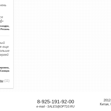
чень
се
е]
»
сандра
,
Рязань
вый
 я еще
больше
Сергей
ировна
,
 Самара
вы
(11)
2012
8-925-191-92-00
Китая,
e-mail - SALES@OPT10.RU