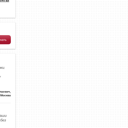
ки.
у
олаевич
,
Москва
наши
без