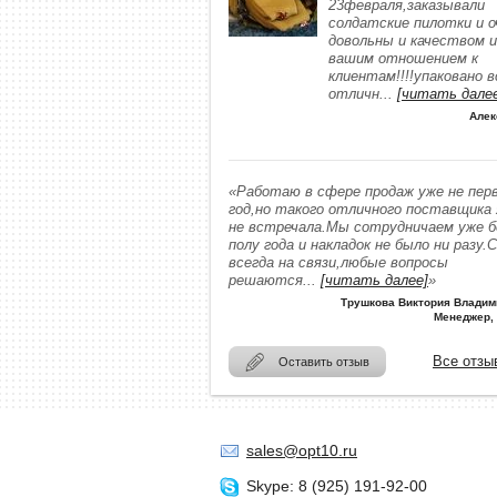
23февраля,заказывали
солдатские пилотки и о
довольны и качеством и
вашим отношением к
клиентам!!!!упаковано в
отличн
...
[читать дале
Алек
«Работаю в сфере продаж уже не пер
год,но такого отличного поставщика
не встречала.Мы сотрудничаем уже 
полу года и накладок не было ни разу.
всегда на связи,любые вопросы
решаются
...
[читать далее]
»
Трушкова Виктория Владим
Менеджер,
Все отзы
Оставить отзыв
sales@opt10.ru
Skype: 8 (925) 191-92-00