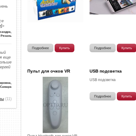
чень
се
е]
»
сандра
,
Рязань
Подробнее
Купить
Подробнее
Купить
вый
 я еще
больше
Сергей
Пульт для очков VR
USB подсветка
USB подсветка
ировна
,
 Самара
Подробнее
Купить
вы
(11)
Пульт bluetooth для очков VR