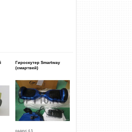
i
Гироскутер Smartway
(смартвей)
радиус 4,5