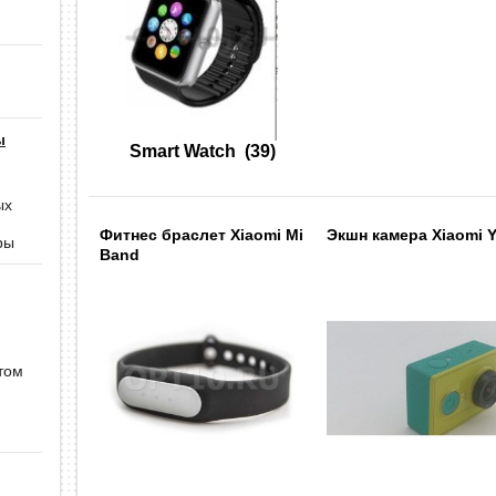
ы
Smart Watch
(39)
ых
Фитнес браслет Xiaomi Mi
Экшн камера Xiaomi Y
ры
Band
том