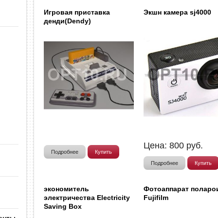
Игровая приставка
Экшн камера sj4000
денди(Dendy)
Цена:
800
руб.
Подробнее
Купить
Подробнее
Купить
экономитель
Фотоаппарат поларо
электричества Electricity
Fujifilm
Saving Box
енты