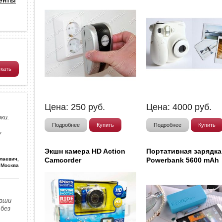
Цена:
250
руб.
Цена:
4000
руб.
ки.
Подробнее
Купить
Подробнее
Купить
у
Экшн камера HD Action
Портативная зарядка
Camcorder
Powerbank 5600 mAh
олаевич
,
Москва
наши
без