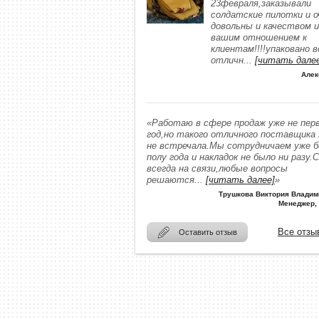
23февраля,заказывали
солдатские пилотки и о
довольны и качеством и
вашим отношением к
клиентам!!!!упаковано в
отличн
...
[читать дале
Алек
«Работаю в сфере продаж уже не пер
год,но такого отличного поставщика
не встречала.Мы сотрудничаем уже 
полу года и накладок не было ни разу.
всегда на связи,любые вопросы
решаются
...
[читать далее]
»
Трушкова Виктория Владим
Менеджер,
Все отзы
Оставить отзыв